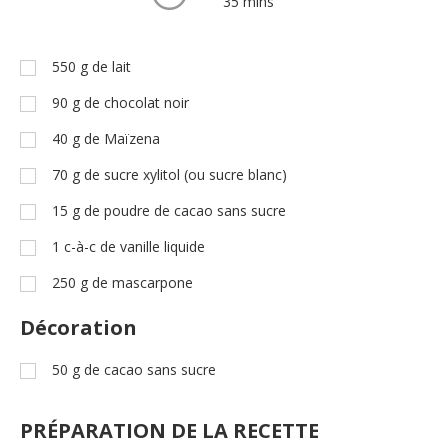
35 mins
550
g
de lait
90
g
de chocolat noir
40
g
de Maïzena
70
g
de sucre xylitol (ou sucre blanc)
15
g
de poudre de cacao sans sucre
1
c-à-c
de vanille liquide
250
g
de mascarpone
Décoration
50
g
de cacao sans sucre
PRÉPARATION DE LA RECETTE