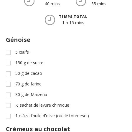
40 mins
35 mins
TEMPS TOTAL
1 h 15 mins
Génoise
5
œufs
150
g
de sucre
50
g
de cacao
70
g
de farine
30
g
de Maïzena
½
sachet de levure chimique
1
c-à-s
d'huile d'olive (ou de tournesol)
Crémeux au chocolat