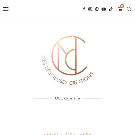
0
Blog Culinaire
apéritif
Citron addict