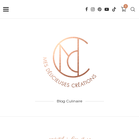
0
Blog Culinaire
apéritif
Garniture