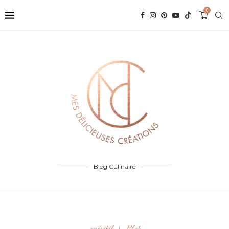
0
Blog Culinaire
apéritif
Plat