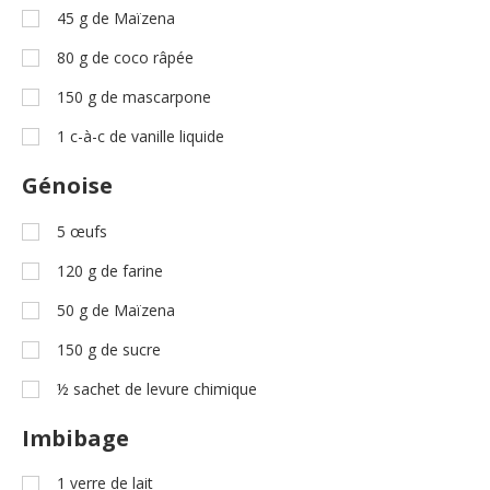
45
g
de Maïzena
80
g
de coco râpée
150
g
de mascarpone
1
c-à-c
de vanille liquide
Génoise
5
œufs
120
g
de farine
50
g
de Maïzena
150
g
de sucre
½
sachet de levure chimique
Imbibage
1
verre de lait