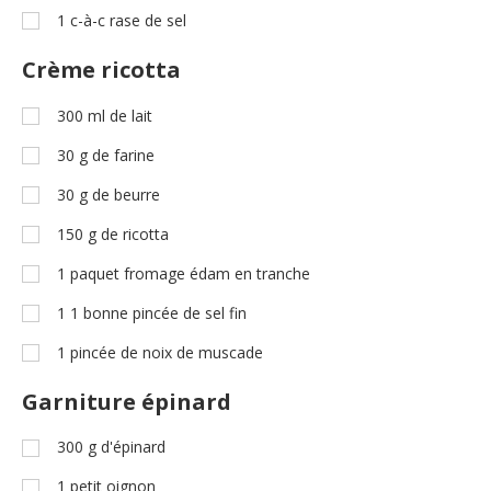
1
c-à-c
rase de sel
Crème ricotta
300
ml
de lait
30
g
de farine
30
g
de beurre
150
g
de ricotta
1
paquet fromage édam en tranche
1
1 bonne pincée de sel fin
1
pincée de noix de muscade
Garniture épinard
300
g
d'épinard
1
petit oignon