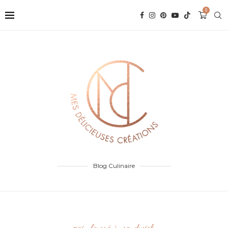
0
Blog Culinaire
pain fourré
sandwich