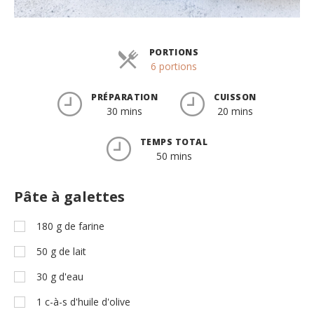
PORTIONS
Parts
6 portions
PRÉPARATION
CUISSON
30 mins
20 mins
TEMPS TOTAL
50 mins
Pâte à galettes
180
g
de farine
50
g
de lait
30
g
d'eau
1
c-à-s
d'huile d'olive