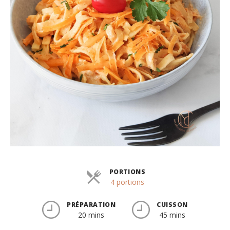
PORTIONS
Parts
4 portions
PRÉPARATION
CUISSON
20 mins
45 mins