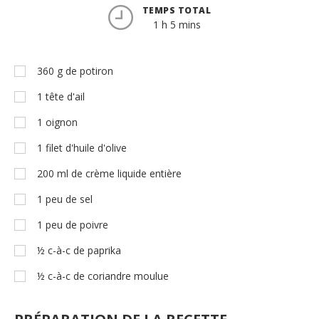
TEMPS TOTAL
1 h 5 mins
360
g
de potiron
1
tête d'ail
1
oignon
1
filet d'huile d'olive
200
ml
de crème liquide entière
1
peu de sel
1
peu de poivre
½
c-à-c
de paprika
½
c-à-c
de coriandre moulue