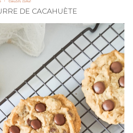
s
Goûter time
URRE DE CACAHUÈTE