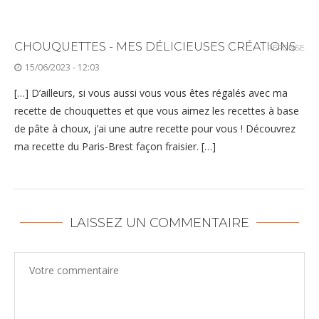
CHOUQUETTES - MES DÉLICIEUSES CRÉATIONS
RÉPONSE
15/06/2023 - 12:03
[…] D’ailleurs, si vous aussi vous vous êtes régalés avec ma
recette de chouquettes et que vous aimez les recettes à base
de pâte à choux, j’ai une autre recette pour vous ! Découvrez
ma recette du Paris-Brest façon fraisier. […]
LAISSEZ UN COMMENTAIRE