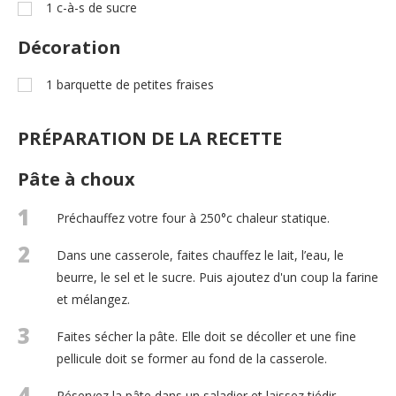
1
c-à-s
de sucre
Décoration
1
barquette de petites fraises
PRÉPARATION DE LA RECETTE
Pâte à choux
1
Préchauffez votre four à 250°c chaleur statique.
2
Dans une casserole, faites chauffez le lait, l’eau, le
beurre, le sel et le sucre. Puis ajoutez d'un coup la farine
et mélangez.
3
Faites sécher la pâte. Elle doit se décoller et une fine
pellicule doit se former au fond de la casserole.
4
Réservez la pâte dans un saladier et laissez tiédir.