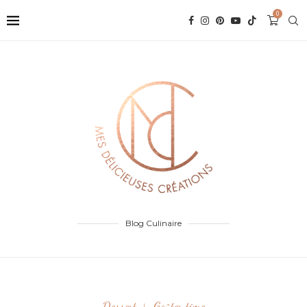
0
Blog Culinaire
Dessert
Goûter time