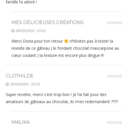
famille l’a adoré !
MES DÉLICIEUSES CRÉATIONS
RÉPONSE
08/03/2020 - 23:52
Merci Doria pour ton retour
n’hésites pas à tester la
revisite de ce gâteau ( le fondant chocolat mascarpone au
cœur coulant ) la texture est encore plus dingue !!!
CLOTHILDE
RÉPONSE
28/04/2020 - 23:32
Super recette, merci c’est trop bon ! Je l’ai fait pour des
amateurs de gâteaux au chocolat, ils m’en redemandent ????
MALIKA
RÉPONSE