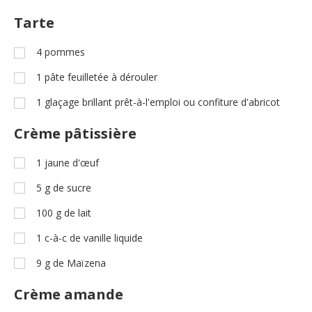
Tarte
4
pommes
1
pâte feuilletée à dérouler
1
glaçage brillant prêt-à-l'emploi ou confiture d'abricot
Crème pâtissière
1
jaune d'œuf
5
g
de sucre
100
g
de lait
1
c-à-c
de vanille liquide
9
g
de Maïzena
Crème amande