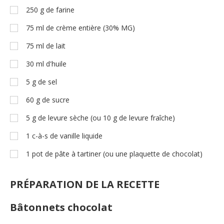
250
g
de farine
75
ml
de crème entière (30% MG)
75
ml
de lait
30
ml
d'huile
5
g
de sel
60
g
de sucre
5
g
de levure sèche (ou 10 g de levure fraîche)
1
c-à-s
de vanille liquide
1
pot de pâte à tartiner (ou une plaquette de chocolat)
PRÉPARATION DE LA RECETTE
Bâtonnets chocolat