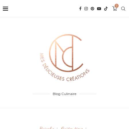
0
Blog Culinaire
Brioche
Goûter time