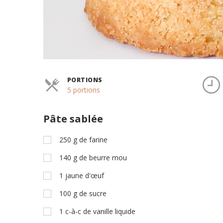
PORTIONS
Parts
5 portions
Pâte sablée
250
g
de farine
140
g
de beurre mou
1
jaune d'œuf
100
g
de sucre
1
c-à-c
de vanille liquide