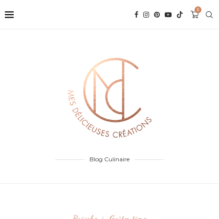
0
Blog Culinaire
Brioche
Goûter time