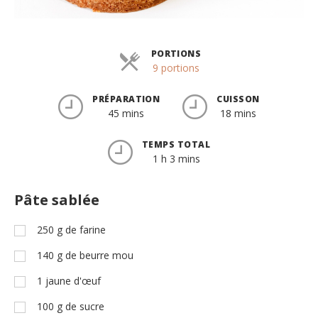
PORTIONS
Parts
9 portions
PRÉPARATION
CUISSON
45 mins
18 mins
TEMPS TOTAL
1 h 3 mins
Pâte sablée
250
g
de farine
140
g
de beurre mou
1
jaune d'œuf
100
g
de sucre