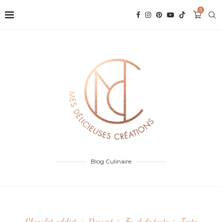
0
Blog Culinaire
Chocolat addict
Dessert
Fond de tarte
Tarte