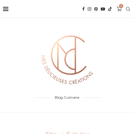
0
Blog Culinaire
Gâteau
Goûter time