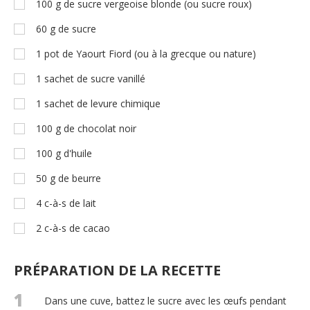
100
g
de sucre vergeoise blonde (ou sucre roux)
60
g
de sucre
1
pot de Yaourt Fiord (ou à la grecque ou nature)
1
sachet de sucre vanillé
1
sachet de levure chimique
100
g
de chocolat noir
100
g
d'huile
50
g
de beurre
4
c-à-s
de lait
2
c-à-s
de cacao
PRÉPARATION DE LA RECETTE
1
Dans une cuve, battez le sucre avec les œufs pendant