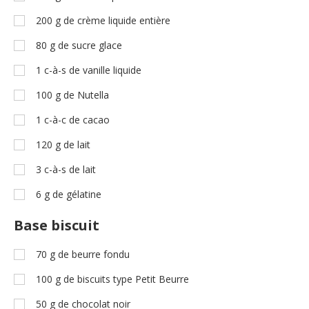
200
g
de crème liquide entière
80
g
de sucre glace
1
c-à-s
de vanille liquide
100
g
de Nutella
1
c-à-c
de cacao
120
g
de lait
3
c-à-s
de lait
6
g
de gélatine
Base biscuit
70
g
de beurre fondu
100
g
de biscuits type Petit Beurre
50
g
de chocolat noir