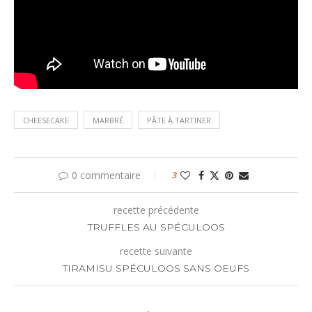
CHEESECAKE
MARBRÉ
PÂTE À TARTINER
0 commentaire
3
recette précédente
TRUFFLES AU SPÉCULOOS
recette suivante
TIRAMISU SPÉCULOOS SANS OEUFS