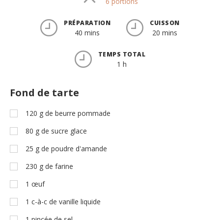
Parts
6 portions
PRÉPARATION
CUISSON
40 mins
20 mins
TEMPS TOTAL
1 h
Fond de tarte
120
g
de beurre pommade
80
g
de sucre glace
25
g
de poudre d'amande
230
g
de farine
1
œuf
1
c-à-c
de vanille liquide
1
pincée de sel